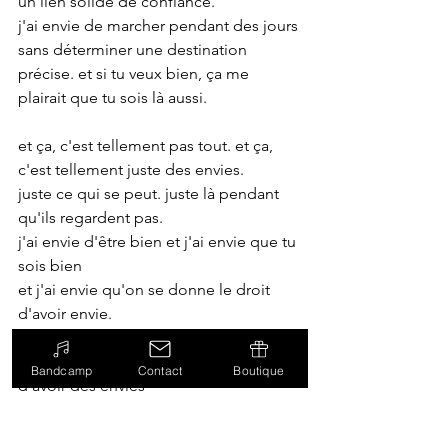
un lien solide de confiance.
j'ai envie de marcher pendant des jours 
sans déterminer une destination 
précise. et si tu veux bien, ça me 
plairait que tu sois là aussi.
et ça, c'est tellement pas tout. et ça, 
c'est tellement juste des envies.
juste ce qui se peut. juste là pendant 
qu'ils regardent pas.
j'ai envie d'être bien et j'ai envie que tu 
sois bien
et j'ai envie qu'on se donne le droit 
d'avoir envie.
qu'on se donne
le droit d'avoir le droit d'avoir envie 
Bandcamp
Contact
Boutique
d'avoir des envies
parce qu'après tout, 
il y a que toi et moi,