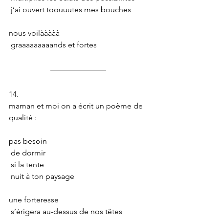
 j’ai ouvert toouuutes mes bouches
nous voilààààà
 graaaaaaaaands et fortes
14.
maman et moi on a écrit un poème de 
qualité :
pas besoin
 de dormir
 si la tente
 nuit à ton paysage
une forteresse
 s’érigera au-dessus de nos têtes