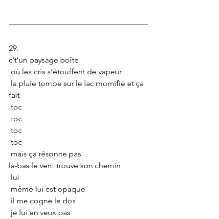
29.
c’t’un paysage boîte
 où les cris s’étouffent de vapeur
 la pluie tombe sur le lac momifié et ça 
fait 
 toc
 toc 
 toc
 toc
 mais ça résonne pas
là-bas le vent trouve son chemin
 lui
 même lui est opaque
 il me cogne le dos
 je lui en veux pas