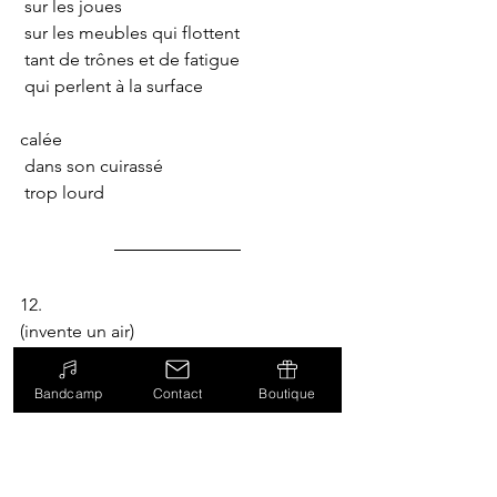
 sur les joues
 sur les meubles qui flottent
 tant de trônes et de fatigue
 qui perlent à la surface
calée
 dans son cuirassé
 trop lourd
12.
(invente un air)
 je plie je plisse j'épile ma pisse 
 et j'épice la pile d'épis de maïs
Bandcamp
Contact
Boutique
11.