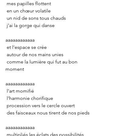
 mes papilles flottent
 en un chœur volatile
 un nid de sons tous chauds
 j’ai la gorge qui danse
aaaaaaaaaaaa
 et l’espace se crée
 autour de nos mains unies
 comme la lumière qui fut au bon 
moment
aaaaaaaaaaaa
 l’art momifié
 l’harmonie chorifique
 procession vers le cercle ouvert
 des faisceaux nous tirent de nos pieds
aaaaaaaaaaaa
 multipliés les éclats des possibilités