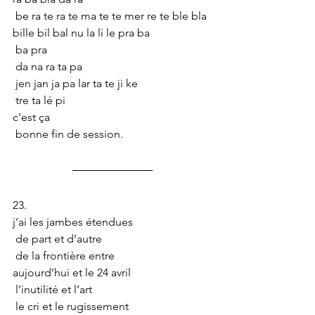
 be ra te ra te ma te te mer re te ble bla 
bille bil bal nu la li le pra ba
 ba pra
 da na ra ta pa
 jen jan ja pa lar ta te ji ke
 tre ta lé pi
c'est ça
 bonne fin de session.
23.
j’ai les jambes étendues
 de part et d’autre
 de la frontière entre
aujourd’hui et le 24 avril
 l’inutilité et l’art
 le cri et le rugissement