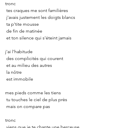
tronc
 tes craques me sont familières
 j'avais justement les doigts blancs
 ta p'tite mousse
 de fin de matinée
 et ton silence qui s'éteint jamais
j'ai l'habitude
 des complicités qui courent
 et au milieu des autres
 la nôtre
 est immobile
mes pieds comme les tiens
 tu touches le ciel de plus près
 mais on compare pas
tronc
 viens que je te chante une berceuse