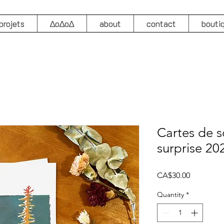
projets
∆o∆o∆
about
contact
bouti
Cartes de s
surprise 20
Price
CA$30.00
Quantity
*