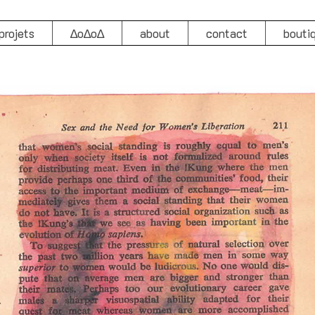
projets
∆o∆o∆
about
contact
bouti