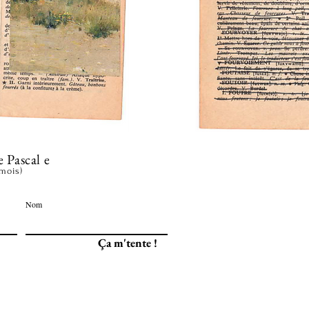
e Pascal e
 mois)
Nom
Ça m'tente !